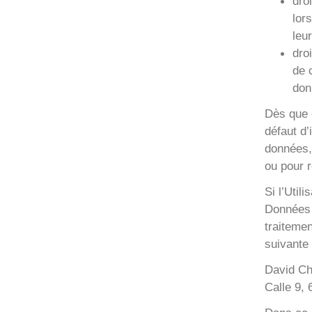
dro
lor
leu
dro
de 
don
Dès que e
défaut d’
données, 
ou pour r
Si l’Util
Données 
traitemen
suivante 
David Ch
Calle 9,