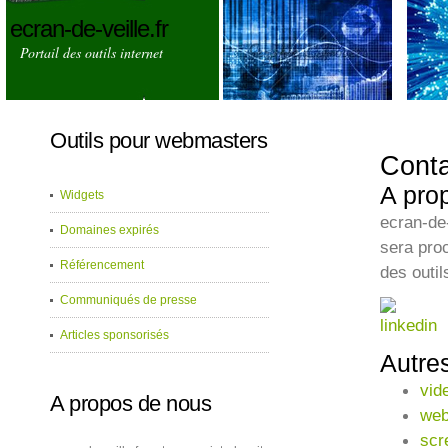
ecran-de-veille.fr
Portail des outils internet
Outils pour webmasters
Conta
A pro
Widgets
ecran-de-
Domaines expirés
sera pro
Référencement
des outi
Communiqués de presse
Articles sponsorisés
Autre
vid
A propos de nous
web
scr