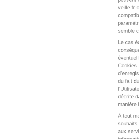
veille.fr
compatibi
paramètre
semble c
Le cas éc
conséque
éventuell
Cookies p
d’enregi
du fait d
l’Utilisa
décrite d
manière l
À tout mo
souhaits 
aux servi