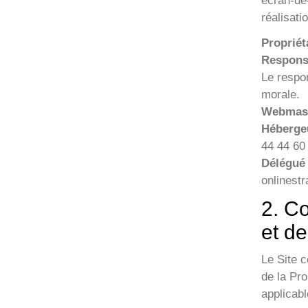
ecran-de-
réalisati
Propriét
Respons
Le respo
morale.
Webmas
Héberge
44 44 60
Délégué 
onlinest
2. Co
et d
Le Site c
de la Pro
applicabl