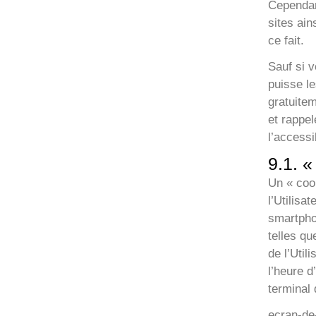
Cependant
sites ai
ce fait.
Sauf si 
puisse l
gratuitem
et rappe
l’accessi
9.1. 
Un « cook
l’Utilisa
smartpho
telles qu
de l’Util
l’heure 
terminal d
ecran-de-