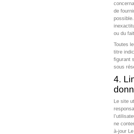
concernan
de fourni
possible.
inexactit
ou du fai
Toutes le
titre ind
figurant 
sous rése
4. Li
donn
Le site u
responsab
l’utilisa
ne conte
à-jour Le