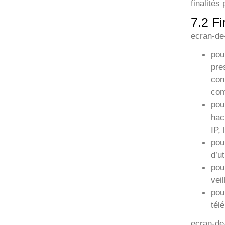
finalités
7.2 F
ecran-de-
pou
pre
con
com
pou
hac
IP,
pou
d’ut
pou
veil
pou
tél
ecran-de