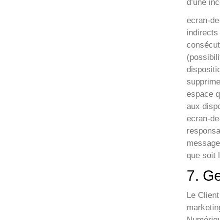
d’une inc
ecran-de
indirect
consécuti
(possibil
dispositi
supprime
espace qu
aux dispo
ecran-de-
responsab
message à
que soit 
7. G
Le Clien
marketing
Numérique