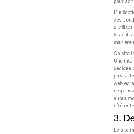
pour son
L’utilisa
des condi
d’utilisa
les utili
manière r
Ce site i
Une inter
décidée p
préalable
web ecran
responsa
à tout mo
référer l
3. De
Le site i