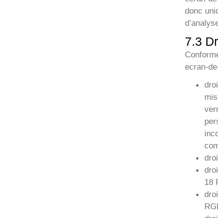
donc uniq
d’analys
7.3 Dr
Conformé
ecran-de-
dro
mis
ver
per
inc
com
dro
dro
18
dro
RG