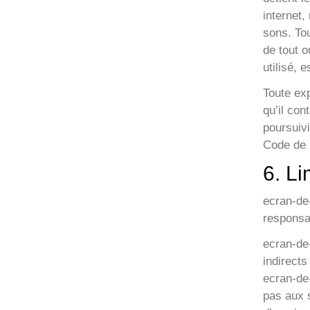
internet
sons. Tou
de tout o
utilisé, 
Toute exp
qu’il con
poursuiv
Code de P
6. Li
ecran-de-
responsab
ecran-de
indirects
ecran-de-
pas aux s