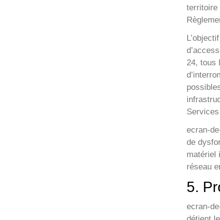
territoi
Règlemen
L’objecti
d’accessi
24, tous 
d’interr
possible
infrastru
Services 
ecran-de-
de dysfo
matériel
réseau e
5. Pr
ecran-de-
détient l