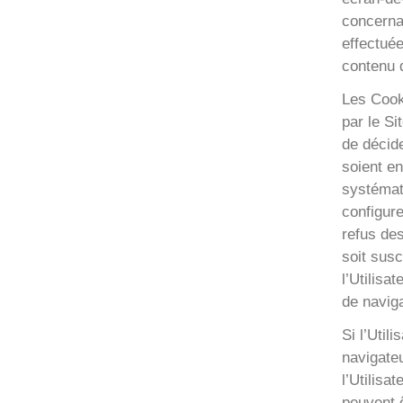
concernan
effectuée
contenu d
Les Cooki
par le Si
de décid
soient en
systémati
configure
refus de
soit susc
l’Utilisa
de naviga
Si l’Util
navigateu
l’Utilisa
peuvent ê