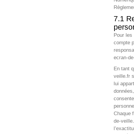
Règlemen
7.1 R
perso
Pour les
compte pe
responsa
ecran-de-
En tant q
veille.fr
lui appar
données, 
consente
personnel
Chaque fo
de-veille
l’exacti