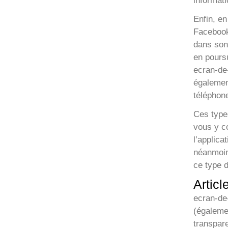
informati
Enfin, en
Facebook,
dans son 
en poursu
ecran-de-
égalemen
téléphone
Ces type
vous y co
l’applica
néanmoin
ce type 
Artic
ecran-de-
(égalemen
transpare