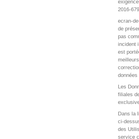
exigence
2016-679
ecran-de-
de préser
pas comm
incident 
est porté
meilleurs
correctio
données 
Les Donné
filiales 
exclusive
Dans la l
ci-dessu
des Utili
service c