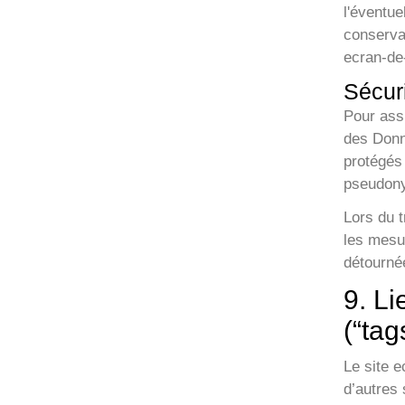
l'éventue
conservat
ecran-de-
Sécur
Pour assu
des Donn
protégés 
pseudony
Lors du 
les mesur
détournée
9. Li
(“tag
Le site e
d’autres 