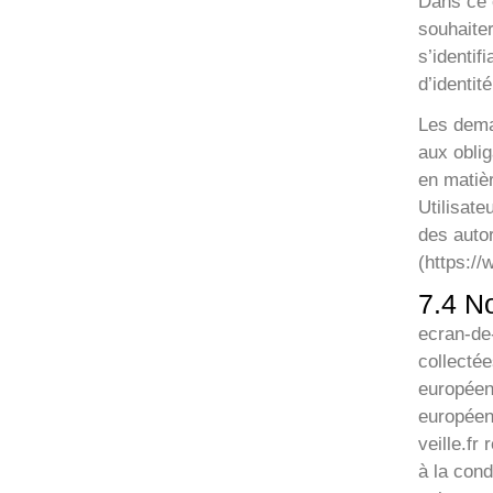
Dans ce c
souhaiter
s’identif
d’identit
Les dema
aux oblig
en matiè
Utilisate
des auto
(https://w
7.4 N
ecran-de-
collectée
européen
européen
veille.fr
à la cond