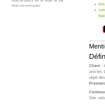
ecran-de-veille.fr est un projet de site
kit
dédié aux webmasters
vot
Nat
Menti
Défin
Client :
t
articles 
objet de
Prestati
Contenu
Site, no